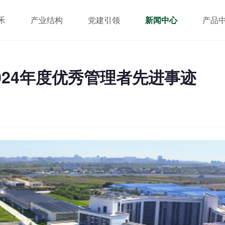
禾
产业结构
党建引领
新闻中心
产品
种业科技创新
党组织介绍
企业简介
集团要闻
种子产品
禾你同行
农业标准化技术服务
农业综合服务
领导关怀
党建新闻
组织文化
招标信息
024年度优秀管理者先进事迹
农副产品精深加工
网络科技服务
国际合作
社会责任
与光同行
农业数智科技
联系我们
高光时刻
园区风采
媒体新闻