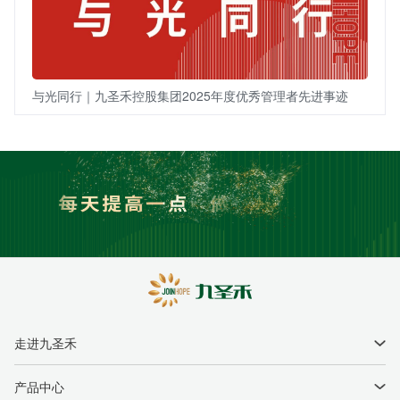
与光同行｜九圣禾控股集团2025年度优秀管理者先进事迹
走进九圣禾
企业简介
产品中心