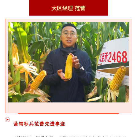
大区经理
范蕾
营销标兵
范蕾
先进事迹