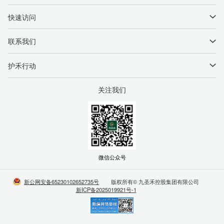
领导关怀
种子产品
快速访问
国际合作
农业综合服务
新闻中心
联系我们
联系我们
网络科技服务
商务中心
公司电话：
0994-2208021
护禾行动
禾你同行
公司邮箱：
jshjt@jiuheseed.com
举报邮箱：
JSHJB@jiuheseed.com
关注我们
党建引领
公司地址：
中国·新疆·昌吉市·九圣禾产业园
微信公众号
新公网安备65230102652735号
版权所有© 九圣禾控股集团有限公司
新ICP备2025019921号-1