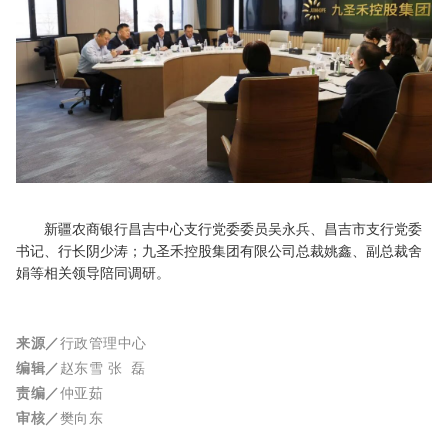
新疆农商银行昌吉中心支行党委委员吴永兵、昌吉市支行党委
书记、行长阴少涛；九圣禾控股集团有限公司总裁姚鑫、副总裁舍
娟等相关领导陪同调研。
来源
／
行政管理中心
编辑
／
赵东雪
张 磊
责编
／
仲亚茹
审核
／
樊向东