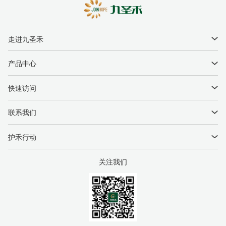
走进九圣禾
企业简介
产品中心
领导关怀
种子产品
快速访问
国际合作
农业综合服务
新闻中心
联系我们
联系我们
网络科技服务
商务中心
公司电话：
0994-2208021
护禾行动
禾你同行
公司邮箱：
jshjt@jiuheseed.com
举报邮箱：
JSHJB@jiuheseed.com
关注我们
党建引领
公司地址：
中国·新疆·昌吉市·九圣禾产业园