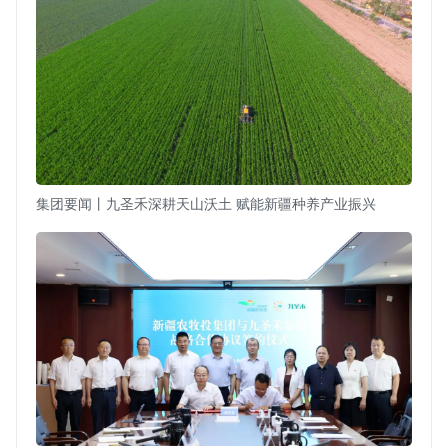
集团要闻丨九圣禾深耕天山沃土 赋能新疆种养产业振兴